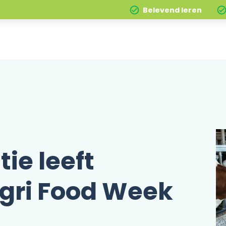
Belevend leren
ie leeft
Agri Food Week