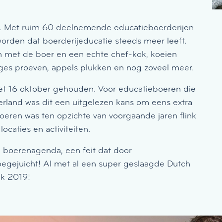
p. Met ruim 60 deelnemende educatieboerderijen
rden dat boerderijeducatie steeds meer leeft.
en met de boer en een echte chef-kok, koeien
rges proeven, appels plukken en nog zoveel meer.
et 16 oktober gehouden. Voor educatieboeren die
derland was dit een uitgelezen kans om eens extra
eren was ten opzichte van voorgaande jaren flink
ocaties en activiteiten.
g boerenagenda, een feit dat door
oegejuicht! Al met al een super geslaagde Dutch
k 2019!